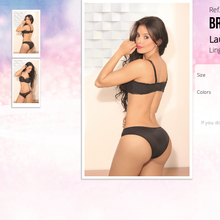
Ref
B
La
Lin
Size
Colors
If you d