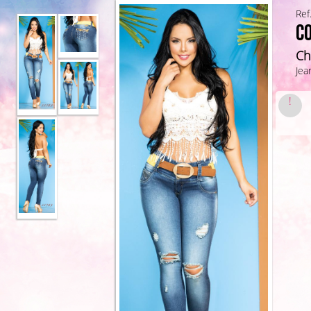
Ref
C
Ch
Jea
!